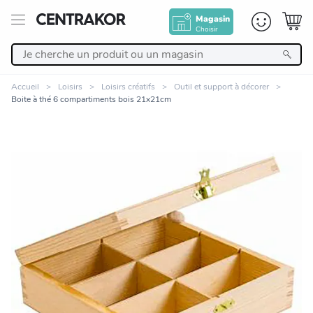
Magasin
Choisir
Retour
Accueil
Loisirs
Loisirs créatifs
Outil et support à décorer
Boite à thé 6 compartiments bois 21x21cm
Nos Produits
Décoration
Linge de maison
Meuble
Cuisine et art de la table
Zoomer sur l'image
Salle de bain et beauté