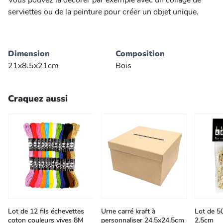
Vous pouvez la décorer par exemple avec un collage de
serviettes ou de la peinture pour créer un objet unique.
Dimension
Composition
21x8.5x21cm
Bois
Craquez aussi
Lot de 12 fils échevettes
Urne carré kraft à
Lot de 5
coton couleurs vives 8M
personnaliser 24.5x24.5cm
2.5cm