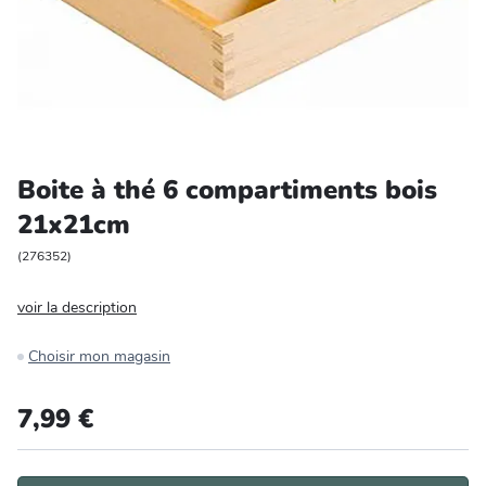
Entretien et rangement
Loisirs
Animalerie
Boite à thé 6 compartiments bois
Bricolage et auto
21x21cm
Jardin et plein air
(
276352
)
voir la description
Choisir mon magasin
7,99 €