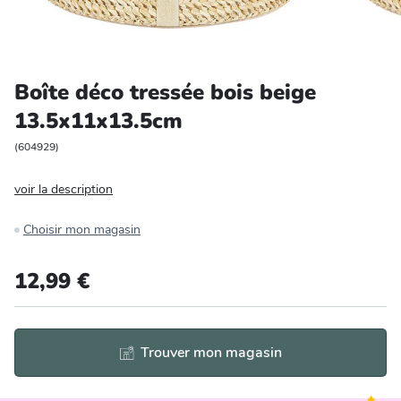
Entretien et rangement
Loisirs
Boîte déco tressée bois beige
13.5x11x13.5cm
Animalerie
(
604929
)
Bricolage et auto
voir la description
Jardin et plein air
Choisir mon magasin
12,99 €
Trouver mon magasin