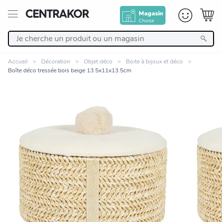
Magasin
Choisir
Retour
Accueil
Décoration
Objet déco
Boite à bijoux et déco
Boîte déco tressée bois beige 13.5x11x13.5cm
Nos Produits
Décoration
Linge de maison
Meuble
Zoomer sur l'image
Cuisine et art de la table
Salle de bain et beauté