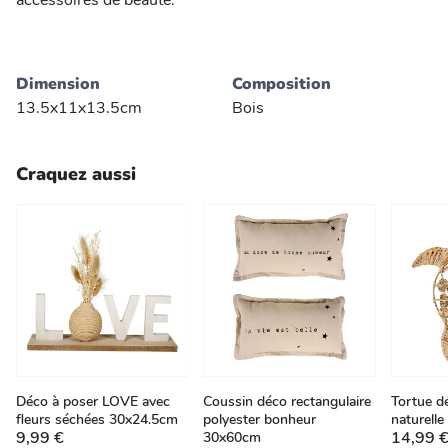
accessoires de beauté.
Dimension
Composition
13.5x11x13.5cm
Bois
Craquez aussi
Déco à poser LOVE avec
Coussin déco rectangulaire
Tortue dé
fleurs séchées 30x24.5cm
polyester bonheur
naturell
9,99 €
14,99 
30x60cm