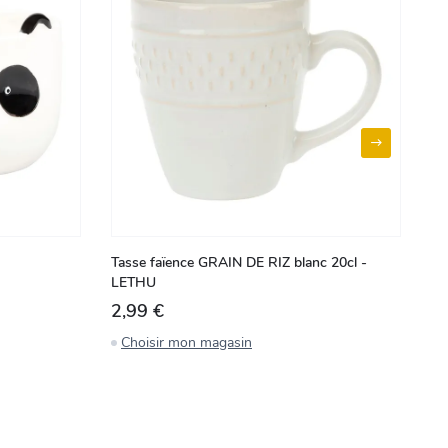
Tasse faïence GRAIN DE RIZ blanc 20cl -
Co
LETHU
2,99 €
2
Choisir mon magasin
C