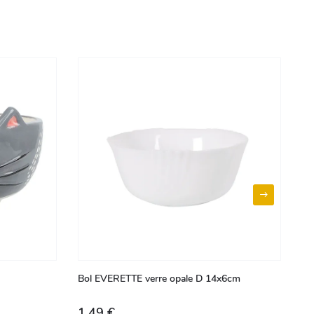
Bol EVERETTE verre opale D 14x6cm
Bo
1,49 €
2