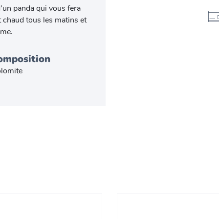
d'un panda qui vous fera
t chaud tous les matins et
rme.
omposition
lomite