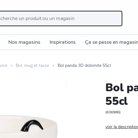
Nos magasins
Inspirations
Ça se passe en magasi
vice
Bol, mug et tasse
Bol panda 3D dolomite 55cl
Bol p
55cl
(
636986
)
voir la descriptio