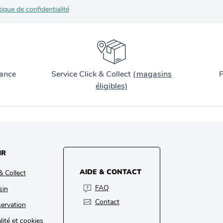
tique de confidentialité
ance
Service Click & Collect
(magasins
P
éligibles)
IR
AIDE & CONTACT
& Collect
FAQ
sin
Contact
ervation
lité et cookies