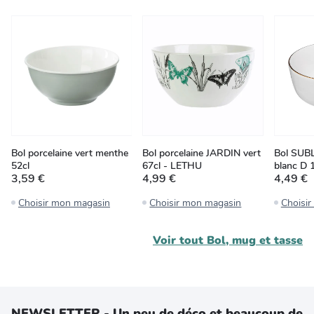
Bol porcelaine vert menthe
Bol porcelaine JARDIN vert
Bol SUBL
52cl
67cl - LETHU
blanc D
3,59 €
4,99 €
4,49 €
Choisir mon magasin
Choisir mon magasin
Choisi
Voir tout
Bol, mug et tasse
NEWSLETTER - Un peu de déco et beaucoup de