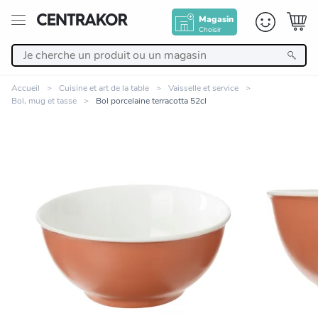
Magasin
Choisir
Retour
Accueil
Cuisine et art de la table
Vaisselle et service
Bol, mug et tasse
Bol porcelaine terracotta 52cl
Nos Produits
Décoration
Linge de maison
Meuble
Zoomer sur l'image
Cuisine et art de la table
Salle de bain et beauté