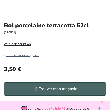
Entretien et rangement
Loisirs
Bol porcelaine terracotta 52cl
Animalerie
(
378531
)
voir la description
Bricolage et auto
Choisir mon magasin
Jardin et plein air
3,59 €
Trouver mon magasin
Cumulez
3
points fidélité
avec cet article