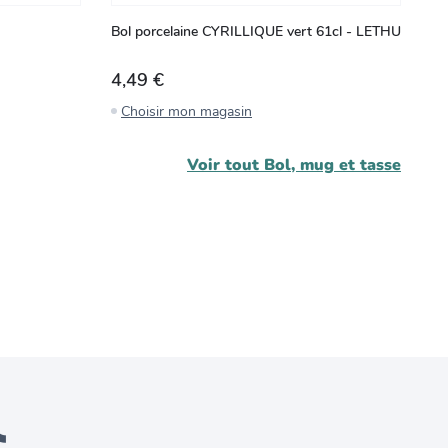
Bol porcelaine CYRILLIQUE vert 61cl - LETHU
Bo
4,49 €
3
Choisir mon magasin
C
Voir tout
Bol, mug et tasse