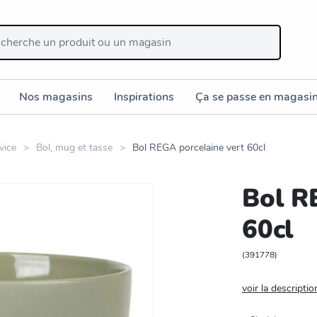
Nos magasins
Inspirations
Ça se passe en magasi
vice
Bol, mug et tasse
Bol REGA porcelaine vert 60cl
Bol R
60cl
(
391778
)
voir la descriptio