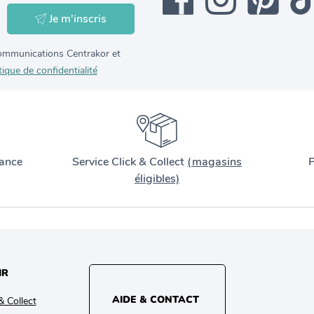
Je m'inscris
 communications Centrakor et
tique de confidentialité
ance
Service Click & Collect
(magasins
P
éligibles)
IR
AIDE & CONTACT
& Collect