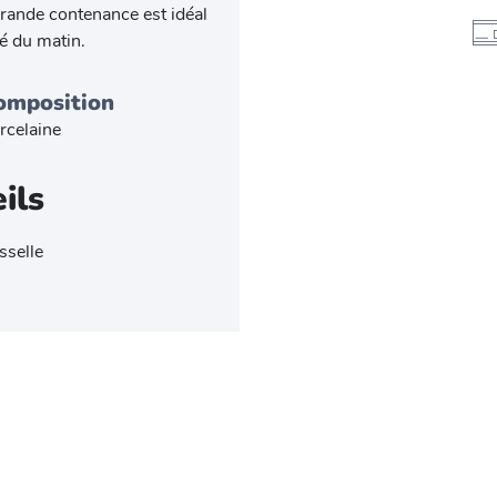
 grande contenance est idéal
é du matin.
omposition
rcelaine
ils
sselle