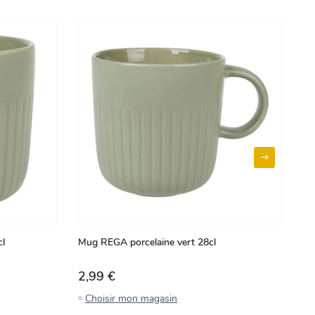
cl
Mug REGA porcelaine vert 28cl
Ta
2,99 €
2
Choisir mon magasin
C