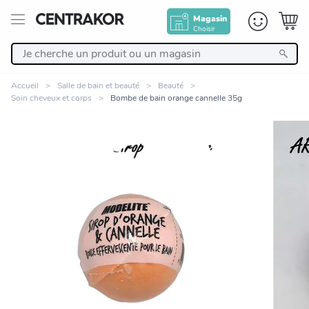
Magasin
Choisir
Retour
Accueil
Salle de bain et beauté
Beauté
Soin cheveux et corps
Bombe de bain orange cannelle 35g
Nos Produits
Décoration
Linge de maison
Meuble
Zoomer sur l'image
Cuisine et art de la table
Salle de bain et beauté