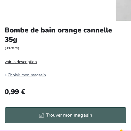
Entretien et rangement
Loisirs
Bombe de bain orange cannelle
35g
Animalerie
(
397879
)
Bricolage et auto
voir la description
Jardin et plein air
Choisir mon magasin
0,99 €
Trouver mon magasin