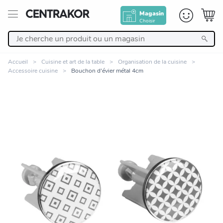
Magasin
Choisir
Retour
Accueil
Cuisine et art de la table
Organisation de la cuisine
Accessoire cuisine
Bouchon d'évier métal 4cm
Nos Produits
Décoration
Linge de maison
Meuble
Cuisine et art de la table
Zoomer sur l'image
Salle de bain et beauté