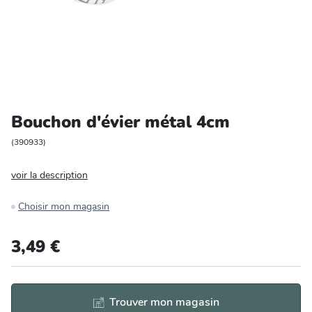
Entretien et rangement
Loisirs
Animalerie
Bouchon d'évier métal 4cm
Bricolage et auto
(
390933
)
Jardin et plein air
voir la description
Choisir mon magasin
3,49 €
Trouver mon magasin