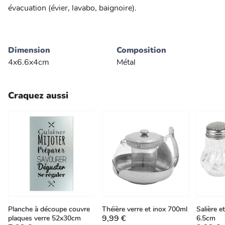
évacuation (évier, lavabo, baignoire).
Dimension
Composition
4x6.6x4cm
Métal
Craquez aussi
Planche à découpe couvre
Théière verre et inox 700ml
Salière e
9,99 €
plaques verre 52x30cm
6.5cm