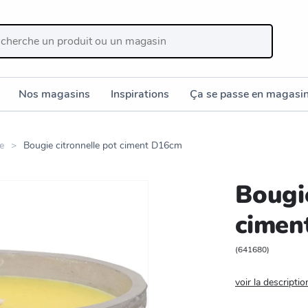
Nos magasins
Inspirations
Ça se passe en magasi
e
Bougie citronnelle pot ciment D16cm
Bougie
cimen
(
641680
)
voir la descriptio