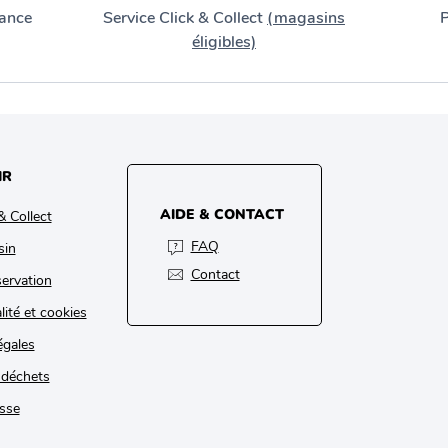
ance
Service Click & Collect
(magasins
P
éligibles)
IR
AIDE & CONTACT
& Collect
FAQ
sin
Contact
ervation
lité et cookies
égales
 déchets
sse