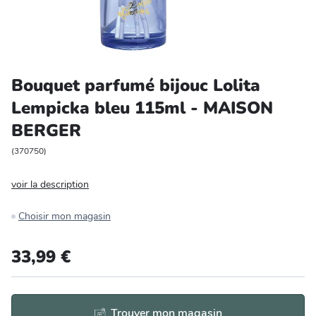
Entretien et rangement
Loisirs
Bouquet parfumé bijouc Lolita
Animalerie
Lempicka bleu 115ml - MAISON
BERGER
Bricolage et auto
(
370750
)
Jardin et plein air
voir la description
Choisir mon magasin
33,99 €
Trouver mon magasin