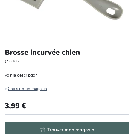
Entretien et rangement
Loisirs
Animalerie
Brosse incurvée chien
Bricolage et auto
(
222186
)
Jardin et plein air
voir la description
Choisir mon magasin
3,99 €
Trouver mon magasin