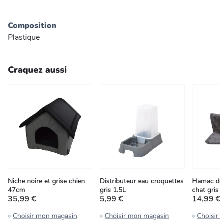
Composition
Plastique
Craquez aussi
Niche noire et grise chien
Distributeur eau croquettes
Hamac de
47cm
gris 1.5L
chat gri
35,99 €
5,99 €
14,99 
Choisir mon magasin
Choisir mon magasin
Choisi