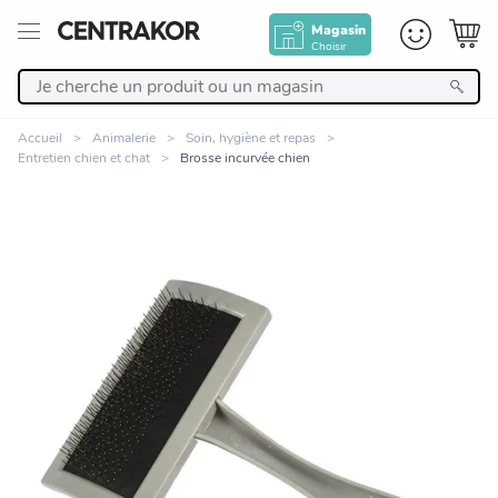
Magasin
Choisir
Retour
Accueil
Animalerie
Soin, hygiène et repas
Entretien chien et chat
Brosse incurvée chien
Nos Produits
Décoration
Linge de maison
Meuble
Cuisine et art de la table
Zoomer sur l'image
Salle de bain et beauté