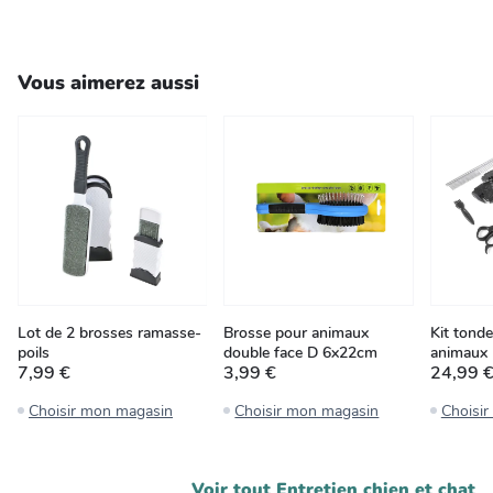
Vous aimerez aussi
Lot de 2 brosses ramasse-
Brosse pour animaux
Kit tonde
poils
double face D 6x22cm
animaux
7,99 €
3,99 €
24,99 
Choisir mon magasin
Choisir mon magasin
Choisi
Voir tout
Entretien chien et chat