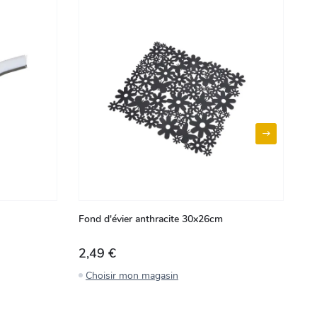
Fond d'évier anthracite 30x26cm
Lo
18
2,49 €
3
Choisir mon magasin
C