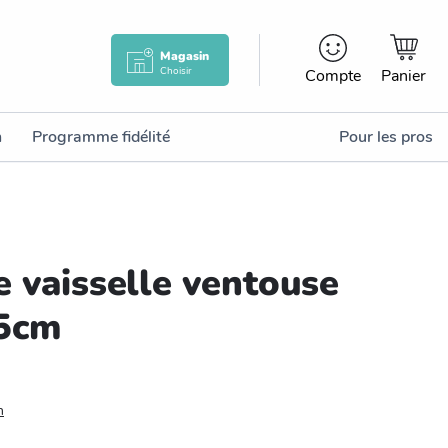
Magasin
Choisir
Compte
Panier
n
Programme fidélité
Pour les pros
e vaisselle ventouse
5cm
n