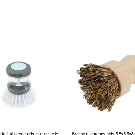
lle à réservoir gris anthracite H
Brosse à légumes bois 5.5x5.5x