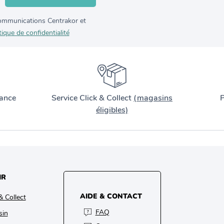
 communications Centrakor et
tique de confidentialité
ance
Service Click & Collect
(magasins
P
éligibles)
IR
AIDE & CONTACT
& Collect
FAQ
sin