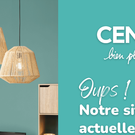
Oups !
Notre si
actuell