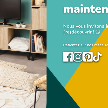
mainten
Nous vous invitons à
(re)découvrir ! 😊
Patientez sur nos réseaux