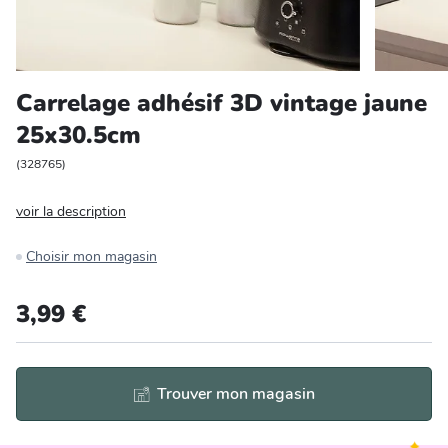
Entretien et rangement
Loisirs
Carrelage adhésif 3D vintage jaune
25x30.5cm
Animalerie
(
328765
)
Bricolage et auto
voir la description
Jardin et plein air
Choisir mon magasin
3,99 €
Trouver mon magasin