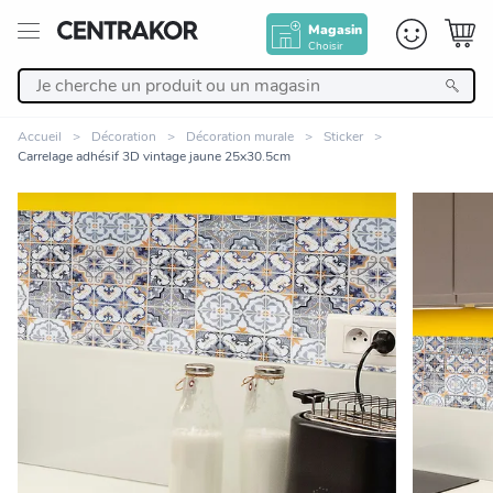
Magasin
Choisir
Retour
Accueil
Décoration
Décoration murale
Sticker
Carrelage adhésif 3D vintage jaune 25x30.5cm
Nos Produits
Décoration
Linge de maison
Meuble
Zoomer sur l'image
Cuisine et art de la table
Salle de bain et beauté