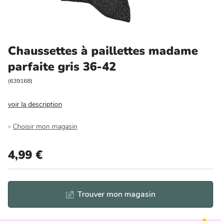
Entretien et rangement
Loisirs
Chaussettes à paillettes madame
parfaite gris 36-42
Animalerie
(
639168
)
Bricolage et auto
voir la description
Jardin et plein air
Choisir mon magasin
4,99 €
Trouver mon magasin