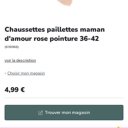
Entretien et rangement
Loisirs
Chaussettes paillettes maman
d'amour rose pointure 36-42
Animalerie
(
636966
)
Bricolage et auto
voir la description
Jardin et plein air
Choisir mon magasin
4,99 €
Trouver mon magasin