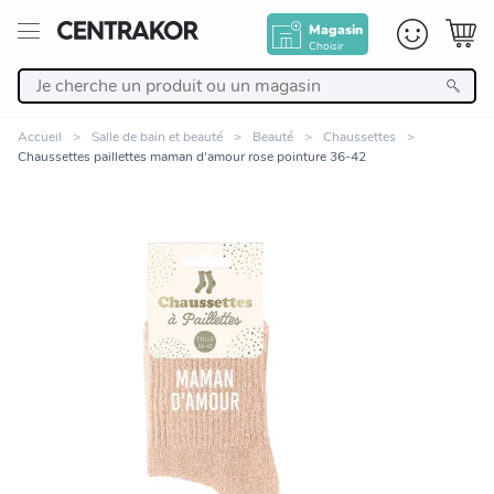
Magasin
Choisir
Retour
Accueil
Salle de bain et beauté
Beauté
Chaussettes
Chaussettes paillettes maman d'amour rose pointure 36-42
Nos Produits
Décoration
Linge de maison
Meuble
Zoomer sur l'image
Cuisine et art de la table
Salle de bain et beauté