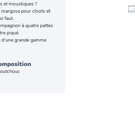
es et moustiques ?
de margosa pour chiots et
us faut.
compagnon à quatre pattes
tre piqué.
rtie d'une grande gamme
omposition
outchouc