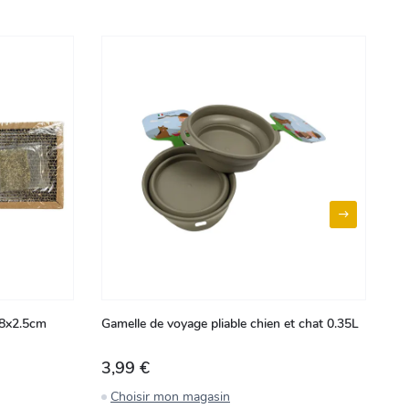
38x2.5cm
Gamelle de voyage pliable chien et chat 0.35L
Di
3,99 €
1
Choisir mon magasin
C