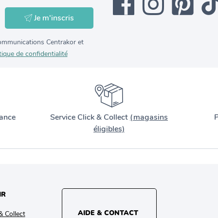
Je m'inscris
 communications Centrakor et
tique de confidentialité
ance
Service Click & Collect
(magasins
P
éligibles)
IR
AIDE & CONTACT
& Collect