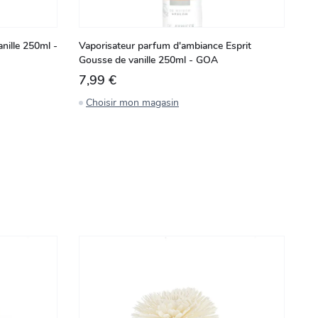
nille 250ml -
Vaporisateur parfum d'ambiance Esprit
Re
Gousse de vanille 250ml - GOA
G
7,99 €
1
Choisir mon magasin
C