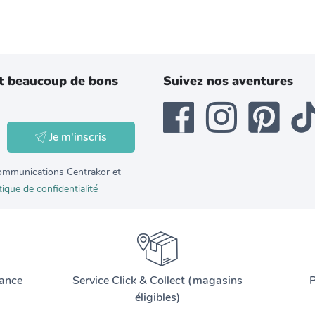
t beaucoup de bons
Suivez nos aventures
Je m'inscris
 communications Centrakor et
tique de confidentialité
ance
Service Click & Collect
(magasins
P
éligibles)