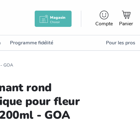
Magasin
Choisir
Compte
Panier
n
Programme fidélité
Pour les pros
l - GOA
nant rond
ique pour fleur
 200ml - GOA