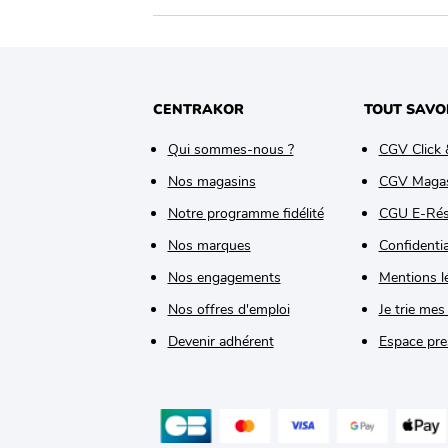
CENTRAKOR
TOUT SAVO
Qui sommes-nous ?
CGV Click 
Nos magasins
CGV Maga
Notre programme fidélité
CGU E-Rés
Nos marques
Confidentia
Nos engagements
Mentions l
Nos offres d'emploi
Je trie mes
Devenir adhérent
Espace pre