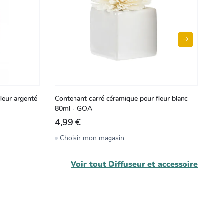
leur argenté
Contenant carré céramique pour fleur blanc
Co
80ml - GOA
80
4,99 €
4
Choisir mon magasin
C
Voir tout
Diffuseur et accessoire