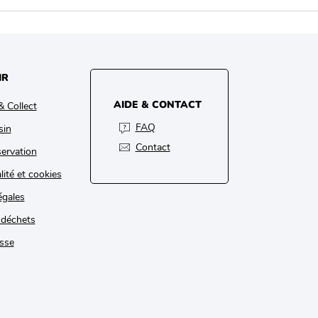
IR
AIDE & CONTACT
& Collect
FAQ
sin
Contact
ervation
lité et cookies
égales
 déchets
sse