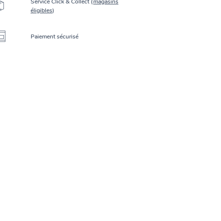
Service Click & Collect (
magasins
éligibles
)
Paiement sécurisé