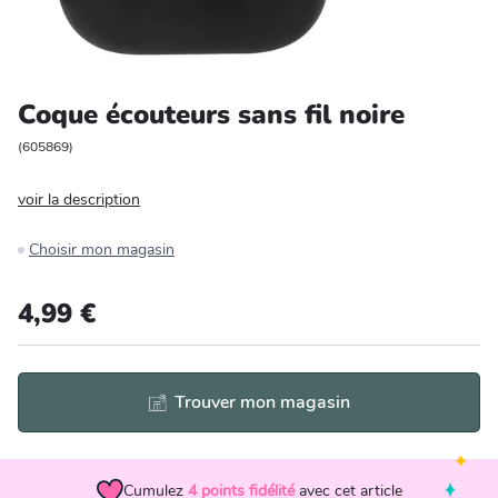
Entretien et rangement
Loisirs
Coque écouteurs sans fil noire
Animalerie
(
605869
)
voir la description
Bricolage et auto
Choisir mon magasin
Jardin et plein air
4,99 €
Trouver mon magasin
Cumulez
4
points fidélité
avec cet article