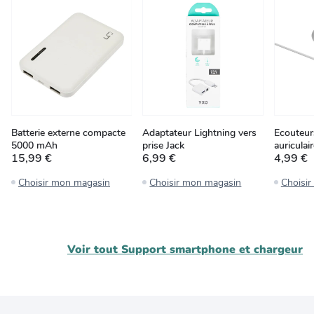
Batterie externe compacte
Adaptateur Lightning vers
Ecouteurs
5000 mAh
prise Jack
auriculai
15,99 €
6,99 €
4,99 €
Choisir mon magasin
Choisir mon magasin
Choisi
Voir tout
Support smartphone et chargeur