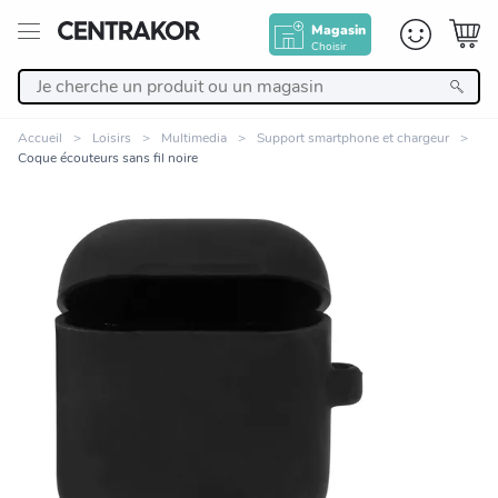
Magasin
Choisir
Retour
Accueil
Loisirs
Multimedia
Support smartphone et chargeur
Coque écouteurs sans fil noire
Nos Produits
Décoration
Linge de maison
Meuble
Zoomer sur l'image
Cuisine et art de la table
Salle de bain et beauté