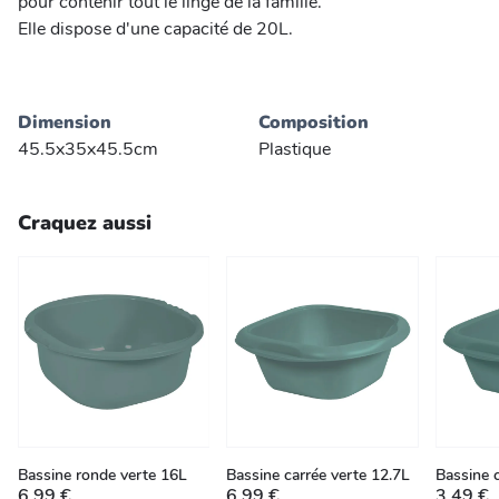
pour contenir tout le linge de la famille.
Elle dispose d'une capacité de 20L.
Dimension
Composition
45.5x35x45.5cm
Plastique
Craquez aussi
Bassine ronde verte 16L
Bassine carrée verte 12.7L
Bassine c
6,99 €
6,99 €
3,49 €