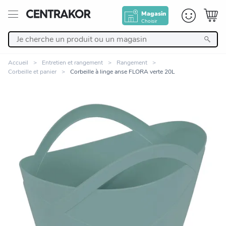
Magasin
Choisir
Retour
Accueil
Entretien et rangement
Rangement
Corbeille et panier
Corbeille à linge anse FLORA verte 20L
Nos Produits
Décoration
Linge de maison
Meuble
Cuisine et art de la table
Zoomer sur l'image
Salle de bain et beauté