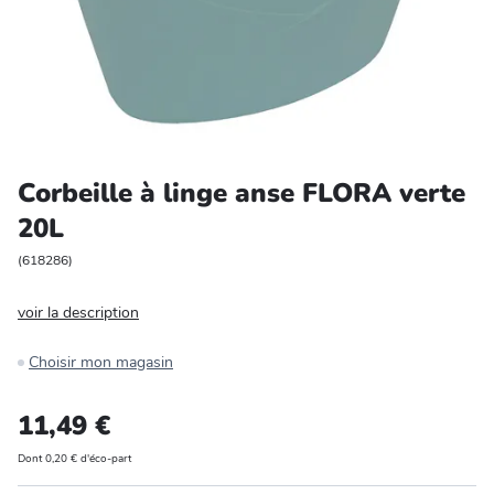
Entretien et rangement
Loisirs
Animalerie
Corbeille à linge anse FLORA verte
Bricolage et auto
20L
Jardin et plein air
(
618286
)
voir la description
Choisir mon magasin
11,49 €
Dont 0,20 € d'éco-part