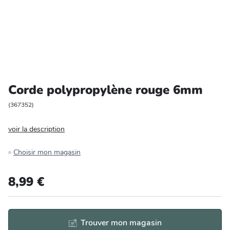
Entretien et rangement
Loisirs
Animalerie
Corde polypropylène rouge 6mm
Bricolage et auto
(
367352
)
Jardin et plein air
voir la description
Choisir mon magasin
8,99 €
Trouver mon magasin