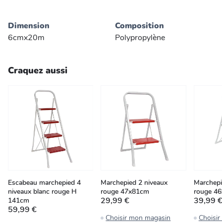
Dimension
Composition
6cmx20m
Polypropylène
Craquez aussi
Escabeau marchepied 4
Marchepied 2 niveaux
Marchepi
niveaux blanc rouge H
rouge 47x81cm
rouge 4
29,99 €
39,99 
141cm
59,99 €
Choisir mon magasin
Choisi