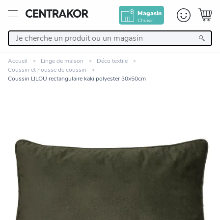
Magasin
Choisir
Retour
Accueil
Linge de maison
Déco textile
Coussin et housse de coussin
Nos Produits
Coussin LILOU rectangulaire kaki polyester 30x50cm
Décoration
Linge de maison
Meuble
Cuisine et art de la table
Zoomer sur l'image
Salle de bain et beauté