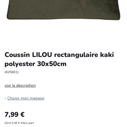
Entretien et rangement
Loisirs
Animalerie
Bricolage et auto
Coussin LILOU rectangulaire kaki
polyester 30x50cm
Jardin et plein air
(
625601
)
voir la description
Choisir mon magasin
7,99 €
Dont 0,36 € d'éco-part