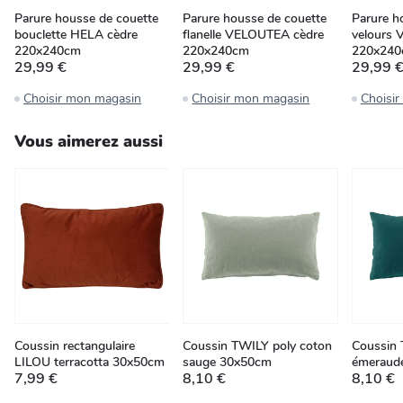
Parure housse de couette
Parure housse de couette
Parure h
bouclette HELA cèdre
flanelle VELOUTEA cèdre
velours 
220x240cm
220x240cm
220x24
29,99 €
29,99 €
29,99 
Choisir mon magasin
Choisir mon magasin
Choisi
Vous aimerez aussi
Coussin rectangulaire
Coussin TWILY poly coton
Coussin 
LILOU terracotta 30x50cm
sauge 30x50cm
émeraud
7,99 €
8,10 €
8,10 €