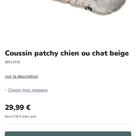
Entretien et rangement
Loisirs
Animalerie
Coussin patchy chien ou chat beige
Bricolage et auto
(
601153
)
Jardin et plein air
voir la description
Choisir mon magasin
29,99 €
Dont 0,36 € d'éco-part