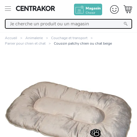
Magasin
Choisir
Retour
Accueil
Animalerie
Couchage et transport
Panier pour chien et chat
Coussin patchy chien ou chat beige
Nos Produits
Décoration
Linge de maison
Meuble
Cuisine et art de la table
Zoomer sur l'image
Salle de bain et beauté