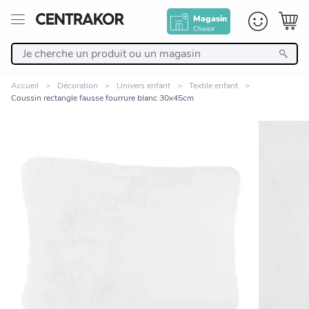
Magasin
Choisir
Retour
Accueil
Décoration
Univers enfant
Textile enfant
Coussin rectangle fausse fourrure blanc 30x45cm
Nos Produits
Décoration
Linge de maison
Meuble
Zoomer sur l'image
Cuisine et art de la table
Salle de bain et beauté