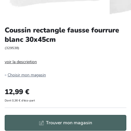
Entretien et rangement
Loisirs
Coussin rectangle fausse fourrure
blanc 30x45cm
Animalerie
(
329538
)
Bricolage et auto
voir la description
Jardin et plein air
Choisir mon magasin
12,99 €
Dont 0,36 € d'éco-part
Trouver mon magasin