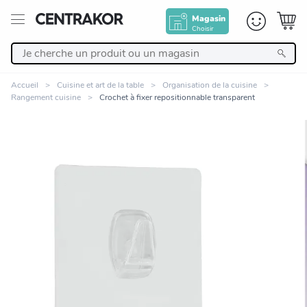
Magasin
Choisir
Retour
Accueil
Cuisine et art de la table
Organisation de la cuisine
Rangement cuisine
Crochet à fixer repositionnable transparent
Nos Produits
Décoration
Linge de maison
Meuble
Zoomer sur l'image
Cuisine et art de la table
Salle de bain et beauté