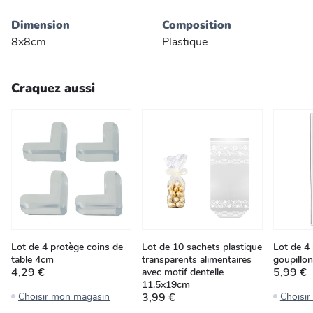
Dimension
Composition
8x8cm
Plastique
Craquez aussi
Lot de 4 protège coins de
Lot de 10 sachets plastique
Lot de 4 
table 4cm
transparents alimentaires
goupillon
4,29 €
5,99 €
avec motif dentelle
11.5x19cm
Choisir mon magasin
3,99 €
Choisi