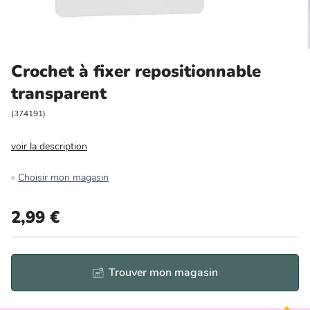
Entretien et rangement
Loisirs
Crochet à fixer repositionnable
transparent
Animalerie
(
374191
)
Bricolage et auto
voir la description
Jardin et plein air
Choisir mon magasin
2,99 €
Trouver mon magasin