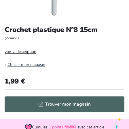
Entretien et rangement
Loisirs
Crochet plastique N°8 15cm
Animalerie
(
274451
)
voir la description
Bricolage et auto
Choisir mon magasin
Jardin et plein air
1,99 €
Trouver mon magasin
Cumulez
1
points fidélité
avec cet article