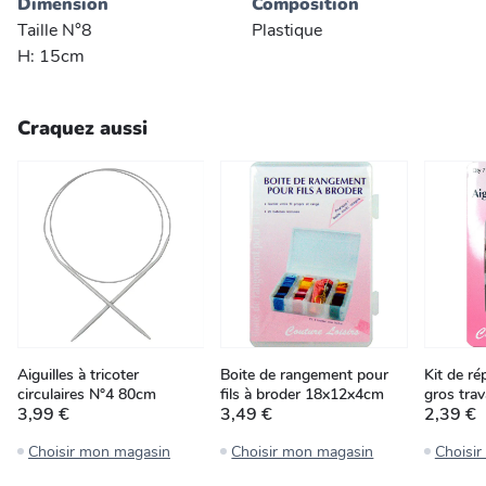
Dimension
Composition
Taille N°8
Plastique
H: 15cm
Craquez aussi
Aiguilles à tricoter
Boite de rangement pour
Kit de ré
circulaires N°4 80cm
fils à broder 18x12x4cm
gros tra
3,99 €
3,49 €
2,39 €
Choisir mon magasin
Choisir mon magasin
Choisi