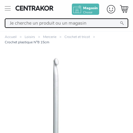
Magasin
Choisir
Retour
Accueil
Loisirs
Mercerie
Crochet et tricot
Crochet plastique N°8 15cm
Nos Produits
Décoration
Linge de maison
Meuble
Zoomer sur l'image
Cuisine et art de la table
Salle de bain et beauté