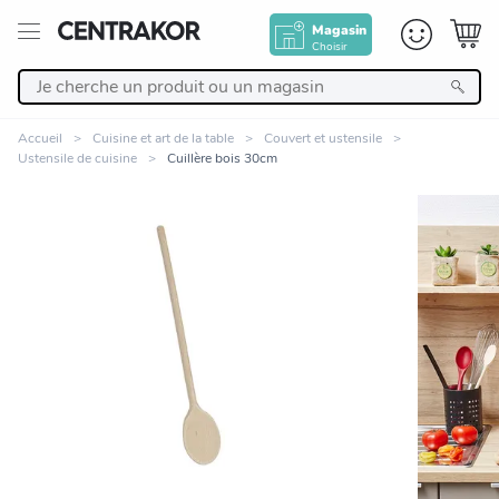
Magasin
Choisir
Retour
Accueil
Cuisine et art de la table
Couvert et ustensile
Ustensile de cuisine
Cuillère bois 30cm
Nos Produits
Décoration
Linge de maison
Meuble
Zoomer sur l'image
Cuisine et art de la table
Salle de bain et beauté