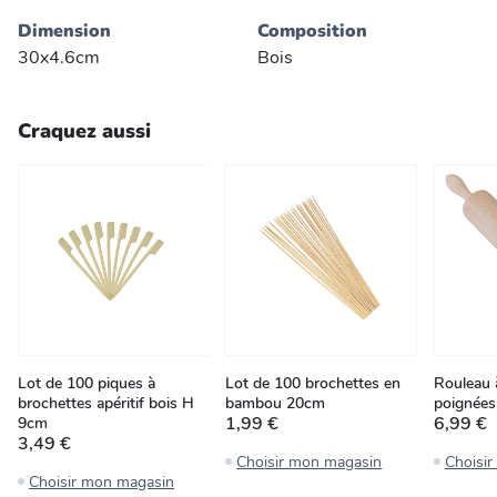
Dimension
Composition
30x4.6cm
Bois
Craquez aussi
Lot de 100 piques à
Lot de 100 brochettes en
Rouleau à
brochettes apéritif bois H
bambou 20cm
poignées
1,99 €
6,99 €
9cm
3,49 €
Choisir mon magasin
Choisi
Choisir mon magasin