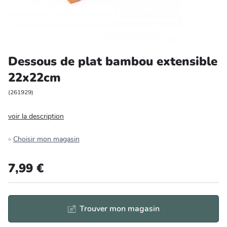
Entretien et rangement
Loisirs
Dessous de plat bambou extensible
Animalerie
22x22cm
Bricolage et auto
(
261929
)
voir la description
Jardin et plein air
Choisir mon magasin
7,99 €
Trouver mon magasin