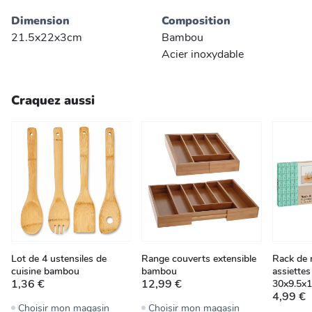
Dimension
Composition
21.5x22x3cm
Bambou
Acier inoxydable
Craquez aussi
Lot de 4 ustensiles de
Range couverts extensible
Rack de 
cuisine bambou
bambou
assiette
1,36 €
12,99 €
30x9.5x
4,99 €
Choisir mon magasin
Choisir mon magasin