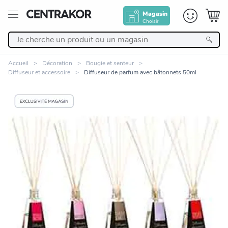
Magasin
Choisir
Retour
Accueil
Décoration
Bougie et senteur
Diffuseur et accessoire
Diffuseur de parfum avec bâtonnets 50ml
Nos Produits
Décoration
Linge de maison
Meuble
Cuisine et art de la table
Zoomer sur l'image
Salle de bain et beauté