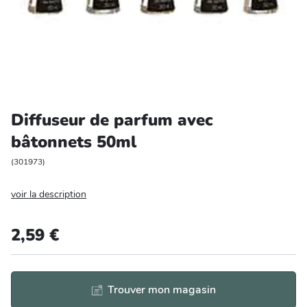
Entretien et rangement
Loisirs
Animalerie
Diffuseur de parfum avec
Bricolage et auto
bâtonnets 50ml
Jardin et plein air
(
301973
)
voir la description
2,59 €
Trouver mon magasin