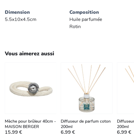
Dimension
Composition
5.5x10x4.5cm
Huile parfumée
Rotin
Vous aimerez aussi
Mèche pour brûleur 40cm -
Diffuseur de parfum coton
Diffuseur
MAISON BERGER
200ml
200ml
15,99 €
6,99 €
6,99 €