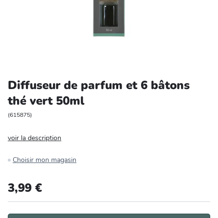
Entretien et rangement
Loisirs
Animalerie
Diffuseur de parfum et 6 bâtons
Bricolage et auto
thé vert 50ml
Jardin et plein air
(
615875
)
voir la description
Choisir mon magasin
3,99 €