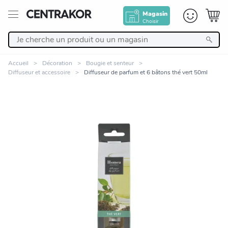
Magasin
Choisir
Retour
Accueil
Décoration
Bougie et senteur
Diffuseur et accessoire
Diffuseur de parfum et 6 bâtons thé vert 50ml
Nos Produits
Décoration
Linge de maison
Meuble
Cuisine et art de la table
Zoomer sur l'image
Salle de bain et beauté