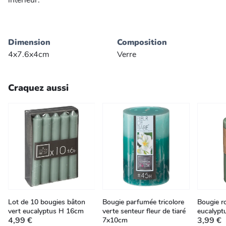
intérieur.
Dimension
Composition
4x7.6x4cm
Verre
Craquez aussi
Lot de 10 bougies bâton
Bougie parfumée tricolore
Bougie r
vert eucalyptus H 16cm
verte senteur fleur de tiaré
eucalypt
4,99 €
3,99 €
7x10cm