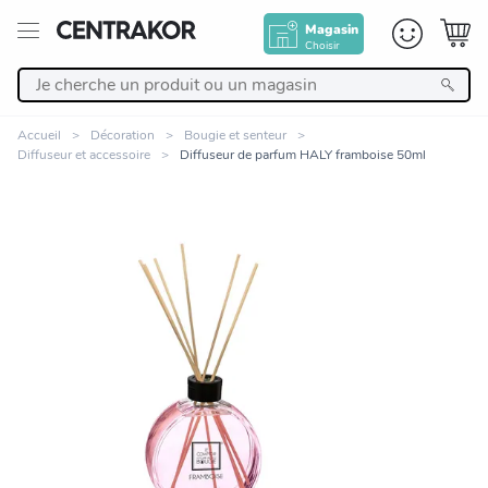
Magasin
Choisir
Retour
Accueil
Décoration
Bougie et senteur
Diffuseur et accessoire
Diffuseur de parfum HALY framboise 50ml
Nos Produits
Décoration
Linge de maison
Meuble
Zoomer sur l'image
Cuisine et art de la table
Salle de bain et beauté