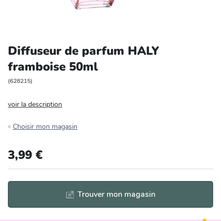
Entretien et rangement
Loisirs
Diffuseur de parfum HALY
framboise 50ml
Animalerie
(
628215
)
Bricolage et auto
voir la description
Jardin et plein air
Choisir mon magasin
3,99 €
Trouver mon magasin