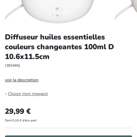
Entretien et rangement
Loisirs
Diffuseur huiles essentielles
Animalerie
couleurs changeantes 100ml D
10.6x11.5cm
Bricolage et auto
(
383465
)
Jardin et plein air
voir la description
Choisir mon magasin
29,99 €
Dont 0,10 € d'éco-part