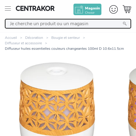
Magasin
Choisir
Retour
Accueil
Décoration
Bougie et senteur
Diffuseur et accessoire
Nos Produits
Diffuseur huiles essentielles couleurs changeantes 100ml D 10.6x11.5cm
Décoration
Linge de maison
Meuble
Zoomer sur l'image
Cuisine et art de la table
Salle de bain et beauté