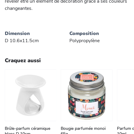
révéler être un élément de décoration grâce à ses couleurs
changeantes.
Dimension
Composition
D 10.6x11.5cm
Polypropylène
Craquez aussi
Brûle-parfum céramique
Bougie parfumée monoï
Parfum d
blanc D 10cm
65g
10ml