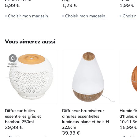
5,99 €
1,29 €
1,99 €
Choisir mon magasin
Choisir mon magasin
Choisi
Vous aimerez aussi
Diffuseur huiles
Diffuseur brumisateur
Humidific
essentielles grès et
d'huiles essentielles
d'huiles 
bambou 250ml
lumineux blanc et bois H
10x11.5
39,99 €
15,99 
22.5cm
39,99 €