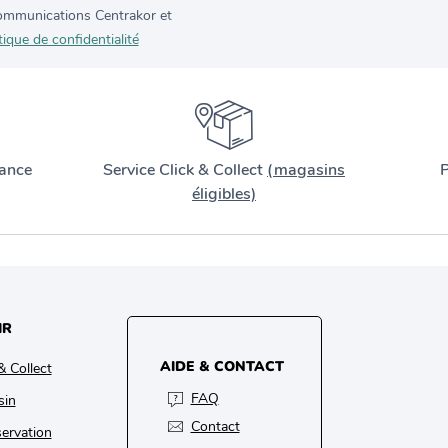
 communications Centrakor et
tique de confidentialité
ance
Service Click & Collect
(magasins
P
éligibles)
IR
AIDE & CONTACT
& Collect
FAQ
sin
Contact
ervation