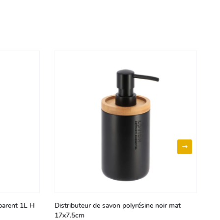
sparent 1L H
Distributeur de savon polyrésine noir mat
Di
17x7.5cm