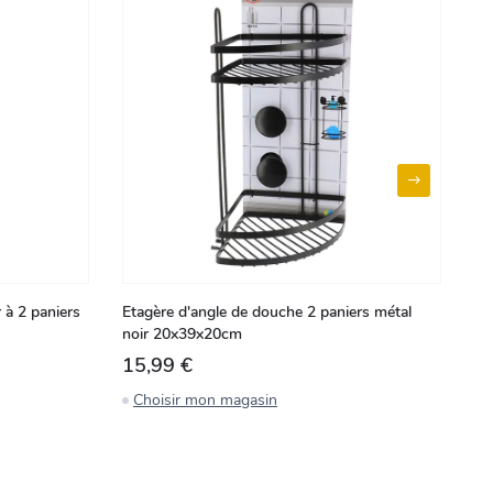
 à 2 paniers
Etagère d'angle de douche 2 paniers métal
Fl
noir 20x39x20cm
15,99 €
5
Choisir mon magasin
C