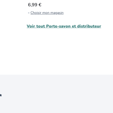
6,99 €
3
Choisir mon magasin
C
Voir tout
Porte-savon et distributeur