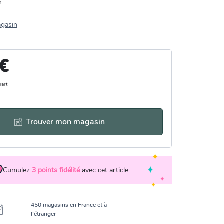
n
agasin
 €
part
Trouver mon magasin
Cumulez
3
points fidélité
avec cet article
450 magasins en France et à
l’étranger