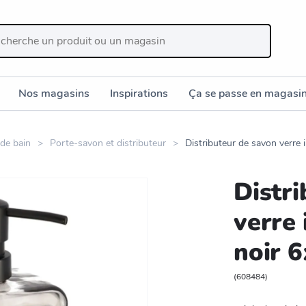
Nos magasins
Inspirations
Ça se passe en magasi
 de bain
Porte-savon et distributeur
Distributeur de savon verre
Distr
verre
noir 
(
608484
)