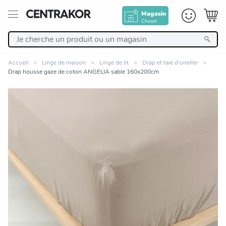
Magasin
Choisir
Retour
Accueil
Linge de maison
Linge de lit
Drap et taie d'oreiller
Drap housse gaze de coton ANGELIA sable 160x200cm
Nos Produits
Décoration
Linge de maison
Meuble
Cuisine et art de la table
Zoomer sur l'image
Salle de bain et beauté