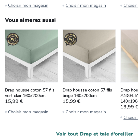
Choisir mon magasin
Choisir mon magasin
Choisi
Vous aimerez aussi
Drap housse coton 57 fils
Drap housse coton 57 fils
Drap hou
vert clair 160x200cm
beige 160x200cm
ANGELIA
15,99 €
15,99 €
140x19
19,99 
Choisir mon magasin
Choisir mon magasin
Choisi
Voir tout
Drap et taie d'oreiller