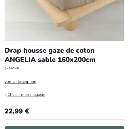
Entretien et rangement
Loisirs
Animalerie
Drap housse gaze de coton
Bricolage et auto
ANGELIA sable 160x200cm
Jardin et plein air
(
630260
)
voir la description
Choisir mon magasin
22,99 €