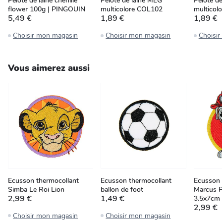
Pelote de laine chenille
Pelote de laine MEG
Pelote d
flower 100g | PINGOUIN
multicolore COL102
multicol
5,49 €
1,89 €
1,89 €
Choisir mon magasin
Choisir mon magasin
Choisi
Vous aimerez aussi
Ecusson thermocollant
Ecusson thermocollant
Ecusson 
Simba Le Roi Lion
ballon de foot
Marcus Pa
2,99 €
1,49 €
3.5x7cm
2,99 €
Choisir mon magasin
Choisir mon magasin