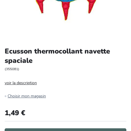
Entretien et rangement
Loisirs
Animalerie
Ecusson thermocollant navette
Bricolage et auto
spaciale
Jardin et plein air
(
355081
)
voir la description
Choisir mon magasin
1,49 €