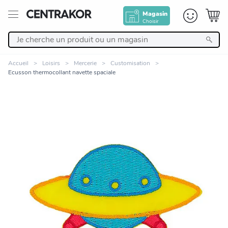
Magasin
Choisir
Retour
Accueil
Loisirs
Mercerie
Customisation
Ecusson thermocollant navette spaciale
Nos Produits
Décoration
Linge de maison
Meuble
Cuisine et art de la table
Zoomer sur l'image
Salle de bain et beauté