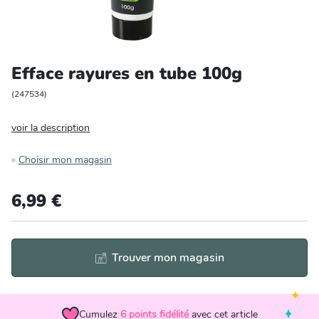
Entretien et rangement
Loisirs
Efface rayures en tube 100g
Animalerie
(
247534
)
voir la description
Bricolage et auto
Choisir mon magasin
Jardin et plein air
6,99 €
Trouver mon magasin
Cumulez
6
points fidélité
avec cet article