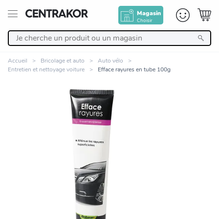
Magasin
Choisir
Retour
Accueil
Bricolage et auto
Auto vélo
Entretien et nettoyage voiture
Efface rayures en tube 100g
Nos Produits
Décoration
Linge de maison
Meuble
Zoomer sur l'image
Cuisine et art de la table
Salle de bain et beauté