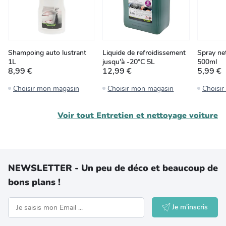
Shampoing auto lustrant
Liquide de refroidissement
Spray ne
1L
jusqu'à -20°C 5L
500ml
8,99 €
12,99 €
5,99 €
Choisir mon magasin
Choisir mon magasin
Choisi
Voir tout
Entretien et nettoyage voiture
NEWSLETTER - Un peu de déco et beaucoup de
bons plans !
Je m'inscris