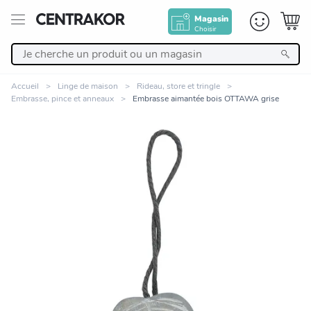
Magasin
Choisir
Retour
Accueil
Linge de maison
Rideau, store et tringle
Embrasse, pince et anneaux
Embrasse aimantée bois OTTAWA grise
Nos Produits
Décoration
Linge de maison
Meuble
Cuisine et art de la table
Zoomer sur l'image
Salle de bain et beauté