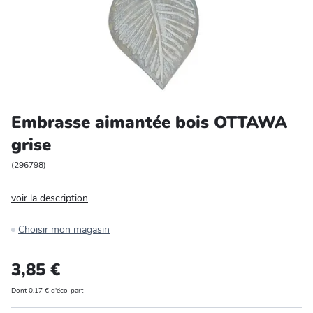
Entretien et rangement
Loisirs
Animalerie
Embrasse aimantée bois OTTAWA
Bricolage et auto
grise
Jardin et plein air
(
296798
)
voir la description
Choisir mon magasin
3,85 €
Dont 0,17 € d'éco-part