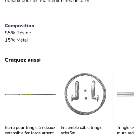
rideaux pour les maintenir et les décorer.
Composition
85% Résine
15% Métal
Craquez aussi
Barre pour tringle à rideaux
Ensemble câble tringle
Tringle e
extensible fer forgé argent
acier5m
murs ar