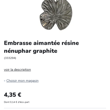
Entretien et rangement
Loisirs
Animalerie
Embrasse aimantée résine
Bricolage et auto
nénuphar graphite
Jardin et plein air
(
333294
)
voir la description
Choisir mon magasin
4,35 €
Dont 0,14 € d'éco-part