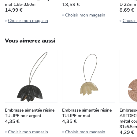
13,59 €
mat 1.85-3.50m
D 22mm
14,99 €
8,69 €
Choisir mon magasin
Choisir mon magasin
Choisi
Vous aimerez aussi
Embrasse aimantée résine
Embrasse aimantée résine
Embrasse
TULIPE noir argent
TULIPE or mat
ARTDECO 
4,35 €
4,35 €
métal cou
31x5.5c
Choisir mon magasin
Choisir mon magasin
4,29 €