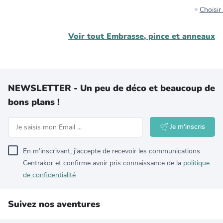
Choisi
Voir tout
Embrasse, pince et anneaux
NEWSLETTER - Un peu de déco et beaucoup de
bons plans !
Je m'inscris
En m’inscrivant, j’accepte de recevoir les communications
Centrakor et confirme avoir pris connaissance de la
politique
de confidentialité
Suivez nos aventures