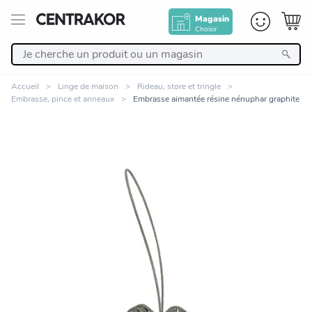
Magasin
Choisir
Retour
Accueil
Linge de maison
Rideau, store et tringle
Embrasse, pince et anneaux
Embrasse aimantée résine nénuphar graphite
Nos Produits
Décoration
Linge de maison
Meuble
Cuisine et art de la table
Zoomer sur l'image
Salle de bain et beauté