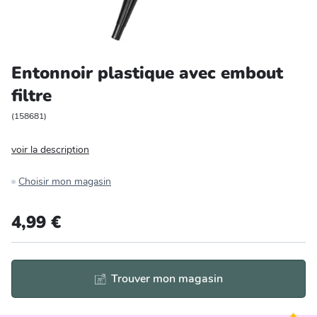
Entretien et rangement
Loisirs
Entonnoir plastique avec embout
filtre
Animalerie
(
158681
)
Bricolage et auto
voir la description
Jardin et plein air
Choisir mon magasin
4,99 €
Trouver mon magasin