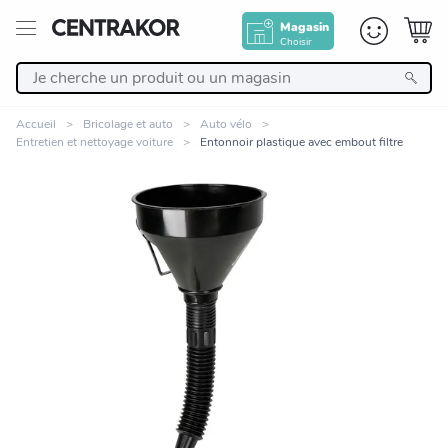
Magasin
Choisir
Retour
Accueil
Bricolage et auto
Auto vélo
Entretien et nettoyage voiture
Entonnoir plastique avec embout filtre
Nos Produits
Décoration
Linge de maison
Meuble
Zoomer sur l'image
Cuisine et art de la table
Salle de bain et beauté