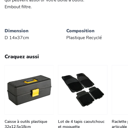
qui peuvent assortir votre boîte à outils.
Embout filtre.
Dimension
Composition
D 14x37cm
Plastique Recyclé
Craquez aussi
Caisse à outils plastique
Lot de 4 tapis caoutchouc
Raclette 
32x12.5x18cm
et moquette
articulée 