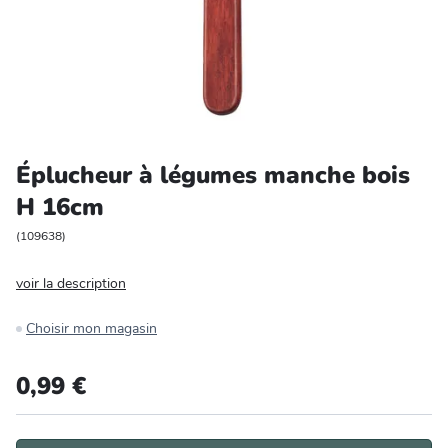
Entretien et rangement
Loisirs
Animalerie
Éplucheur à légumes manche bois
Bricolage et auto
H 16cm
Jardin et plein air
(
109638
)
voir la description
Choisir mon magasin
0,99 €