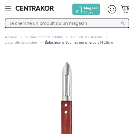
Magasin
Choisir
Retour
Accueil
Cuisine et art de la table
Couvert et ustensile
Ustensile de cuisine
Éplucheur à légumes manche bois H 16cm
Nos Produits
Décoration
Linge de maison
Meuble
Cuisine et art de la table
Zoomer sur l'image
Salle de bain et beauté