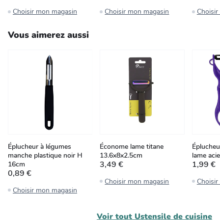
Choisir mon magasin
Choisir mon magasin
Choisi
Vous aimerez aussi
Éplucheur à légumes
Économe lame titane
Éplucheu
manche plastique noir H
13.6x8x2.5cm
lame aci
3,49 €
1,99 €
16cm
0,89 €
Choisir mon magasin
Choisi
Choisir mon magasin
Voir tout
Ustensile de cuisine