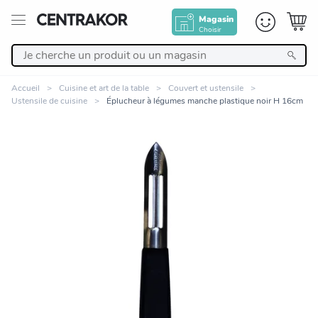
Magasin
Choisir
Retour
Accueil
Cuisine et art de la table
Couvert et ustensile
Ustensile de cuisine
Éplucheur à légumes manche plastique noir H 16cm
Nos Produits
Décoration
Linge de maison
Meuble
Cuisine et art de la table
Zoomer sur l'image
Salle de bain et beauté