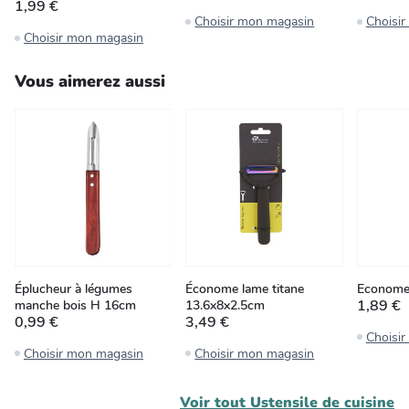
1,99 €
Choisir mon magasin
Choisi
Choisir mon magasin
Vous aimerez aussi
Éplucheur à légumes
Économe lame titane
Econome
1,89 €
manche bois H 16cm
13.6x8x2.5cm
0,99 €
3,49 €
Choisi
Choisir mon magasin
Choisir mon magasin
Voir tout
Ustensile de cuisine