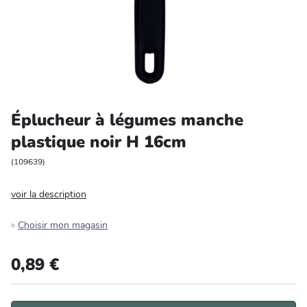
Entretien et rangement
Loisirs
Animalerie
Éplucheur à légumes manche
Bricolage et auto
plastique noir H 16cm
Jardin et plein air
(
109639
)
voir la description
Choisir mon magasin
0,89 €