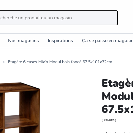
Nos magasins
Inspirations
Ça se passe en magasi
Etagère 6 cases Mix'n Modul bois foncé 67.5x101x32cm
Etagè
Modul
67.5x
(
386085
)