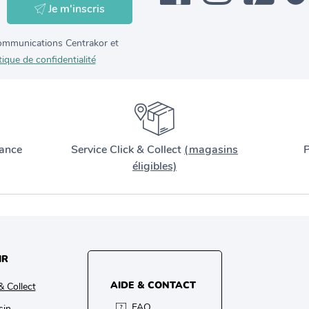
Je m'inscris
 communications Centrakor et
tique de confidentialité
ance
Service Click & Collect
(magasins
P
éligibles)
IR
AIDE & CONTACT
& Collect
FAQ
sin