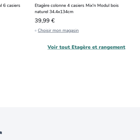
 6 casiers
Etagère colonne 4 casiers Mix'n Modul bois
Me
naturel 34.4x134cm
bo
39,99 €
4
Choisir mon magasin
C
Voir tout
Etagère et rangement