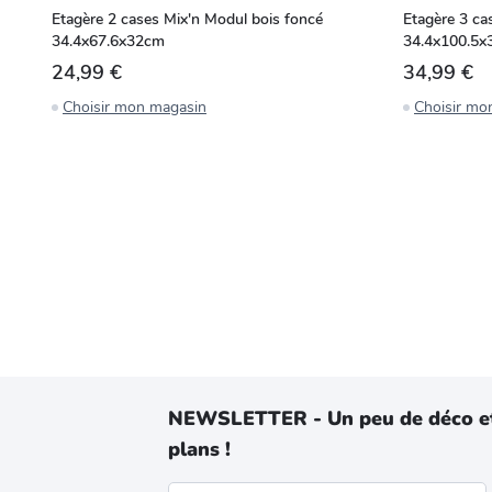
Etagère 2 cases Mix'n Modul bois foncé
Etagère 3 ca
34.4x67.6x32cm
34.4x100.5
24,99 €
34,99 €
Choisir mon magasin
Choisir mo
NEWSLETTER - Un peu de déco e
plans !