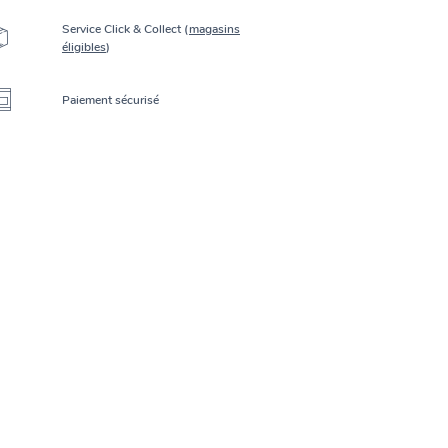
Service Click & Collect (
magasins
éligibles
)
Paiement sécurisé