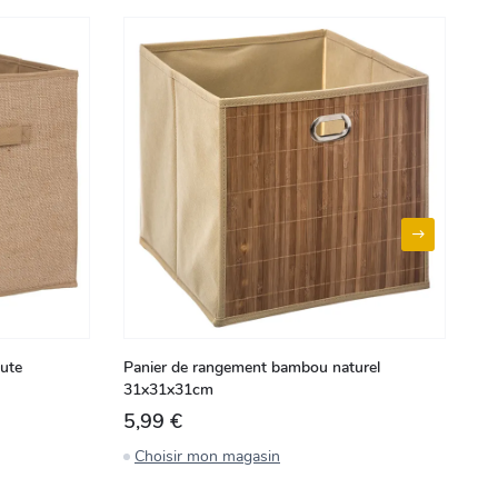
jute
Panier de rangement bambou naturel
Bo
31x31x31cm
te
5,99 €
3
Choisir mon magasin
C