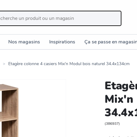
Nos magasins
Inspirations
Ça se passe en magasi
Etagère colonne 4 casiers Mix'n Modul bois naturel 34.4x134cm
Etagèr
Mix'n
34.4x
(
386937
)