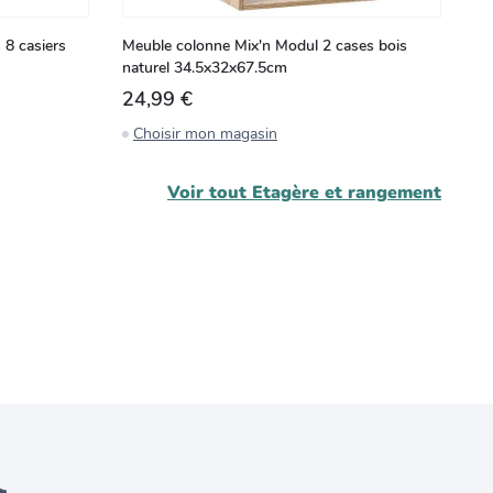
 8 casiers
Meuble colonne Mix'n Modul 2 cases bois
Me
naturel 34.5x32x67.5cm
bo
24,99 €
3
Choisir mon magasin
C
Voir tout
Etagère et rangement