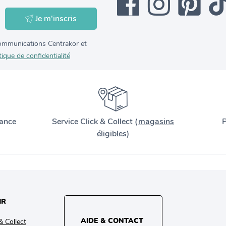
Je m'inscris
 communications Centrakor et
tique de confidentialité
ance
Service Click & Collect
(magasins
P
éligibles)
IR
AIDE & CONTACT
& Collect