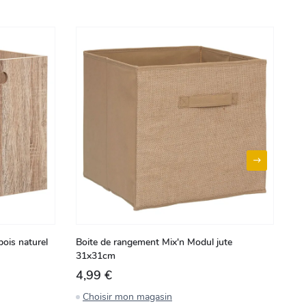
ois naturel
Boite de rangement Mix'n Modul jute
Bo
31x31cm
te
4,99 €
3
Choisir mon magasin
C