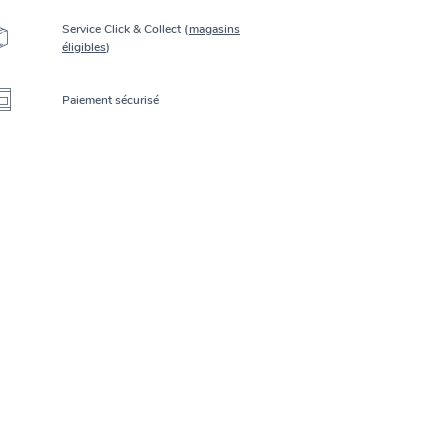
Service Click & Collect (
magasins
éligibles
)
Paiement sécurisé