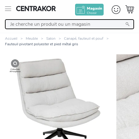
Magasin
Choisir
Retour
Accueil
Meuble
Salon
Canapé, fauteuil et pouf
Fauteuil pivotant polyester et pied métal gris
Nos Produits
Décoration
Linge de maison
Meuble
Zoomer sur l'image
Cuisine et art de la table
Salle de bain et beauté