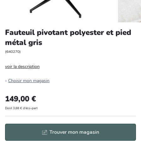
Entretien et rangement
Loisirs
Fauteuil pivotant polyester et pied
métal gris
Animalerie
(
640270
)
Bricolage et auto
voir la description
Jardin et plein air
Choisir mon magasin
149,00 €
Dont 3,88 € d'éco-part
Trouver mon magasin