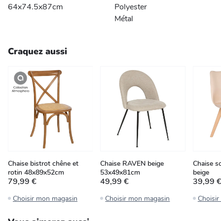
64x74.5x87cm
Polyester
Métal
Craquez aussi
Chaise bistrot chêne et
Chaise RAVEN beige
Chaise s
rotin 48x89x52cm
53x49x81cm
beige
79,99 €
49,99 €
39,99 
Choisir mon magasin
Choisir mon magasin
Choisi