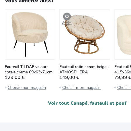
Vous aimerez aussi
Fauteuil TILDAE velours
Fauteuil rotin seram beige -
Feuteuil
cotelé crème 69x63x71cm
ATMOSPHERA
41.5x36
129,00 €
149,00 €
79,99 
Choisir mon magasin
Choisir mon magasin
Choisi
Voir tout
Canapé, fauteuil et pouf