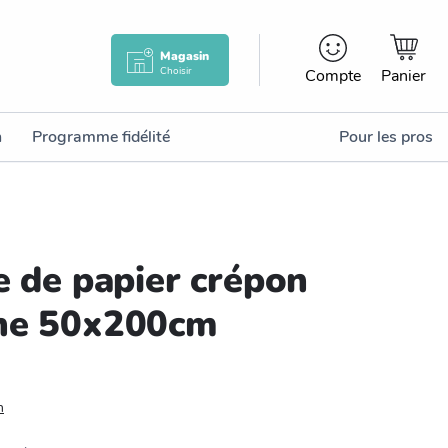
Magasin
Choisir
Compte
Panier
n
Programme fidélité
Pour les pros
e de papier crépon
he 50x200cm
n