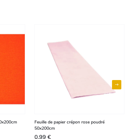
 50x200cm
Feuille de papier crépon rose poudré
Fe
50x200cm
0,99 €
1