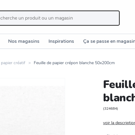
Nos magasins
Inspirations
Ça se passe en magasi
papier créatif
Feuille de papier crépon blanche 50x200cm
Feuill
blanc
(
324684
)
voir la descriptio