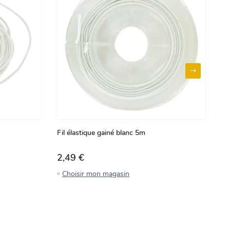
Fil élastique gainé blanc 5m
Lo
2,49 €
1
Choisir mon magasin
C