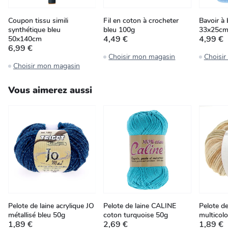
Coupon tissu simili
Fil en coton à crocheter
Bavoir à 
synthétique bleu
bleu 100g
33x25c
4,49 €
4,99 €
50x140cm
6,99 €
Choisir mon magasin
Choisi
Choisir mon magasin
Vous aimerez aussi
Pelote de laine acrylique JO
Pelote de laine CALINE
Pelote d
métallisé bleu 50g
coton turquoise 50g
multicol
1,89 €
2,69 €
1,89 €