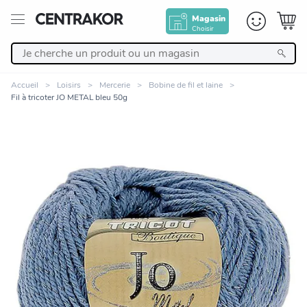
Magasin
Choisir
Retour
Accueil
Loisirs
Mercerie
Bobine de fil et laine
Fil à tricoter JO METAL bleu 50g
Nos Produits
Décoration
Linge de maison
Meuble
Cuisine et art de la table
Zoomer sur l'image
Salle de bain et beauté