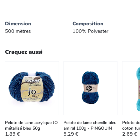
Dimension
Composition
500 mètres
100% Polyester
Craquez aussi
Pelote de laine acrylique JO
Pelote de laine chenille bleu
Pelote d
métallisé bleu 50g
amiral 100g - PINGOUIN
coton tu
1,89 €
5,29 €
2,69 €