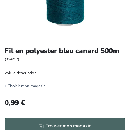
Entretien et rangement
Loisirs
Animalerie
Fil en polyester bleu canard 500m
Bricolage et auto
(
354217
)
Jardin et plein air
voir la description
Choisir mon magasin
0,99 €
Trouver mon magasin