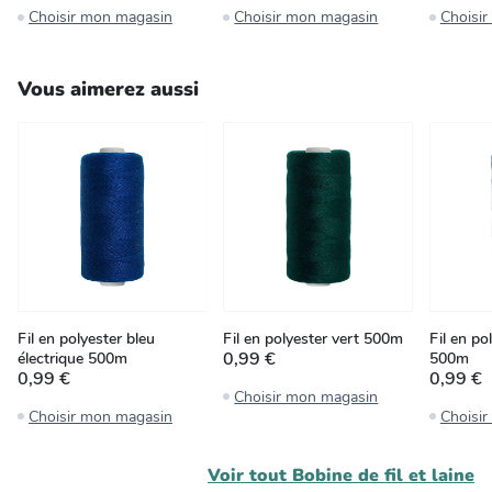
Choisir mon magasin
Choisir mon magasin
Choisi
Vous aimerez aussi
Fil en polyester bleu
Fil en polyester vert 500m
Fil en po
0,99 €
électrique 500m
500m
0,99 €
0,99 €
Choisir mon magasin
Choisir mon magasin
Choisi
Voir tout
Bobine de fil et laine