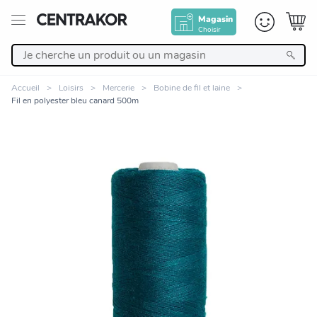
Magasin
Choisir
Retour
Accueil
Loisirs
Mercerie
Bobine de fil et laine
Fil en polyester bleu canard 500m
Nos Produits
Décoration
Linge de maison
Meuble
Cuisine et art de la table
Zoomer sur l'image
Salle de bain et beauté