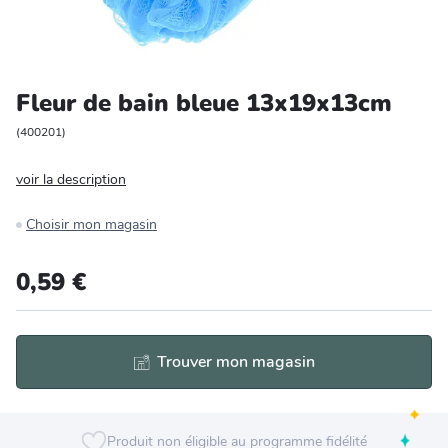
Entretien et rangement
Loisirs
Fleur de bain bleue 13x19x13cm
Animalerie
(
400201
)
voir la description
Bricolage et auto
Choisir mon magasin
Jardin et plein air
0,59 €
Trouver mon magasin
Produit non éligible au programme fidélité