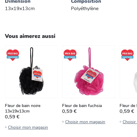
Dimension
Composition
13x19x13cm
Polyéthylène
Vous aimerez aussi
Fleur de bain noire
Fleur de bain fuchsia
Fleur de 
0,59 €
0,59 €
13x19x13cm
0,59 €
Choisir mon magasin
Choisi
Choisir mon magasin