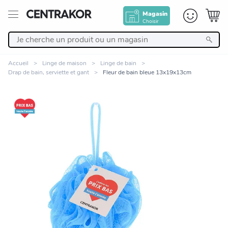
Magasin
Choisir
Retour
Accueil
Linge de maison
Linge de bain
Drap de bain, serviette et gant
Fleur de bain bleue 13x19x13cm
Nos Produits
Décoration
Linge de maison
Meuble
Zoomer sur l'image
Cuisine et art de la table
Salle de bain et beauté