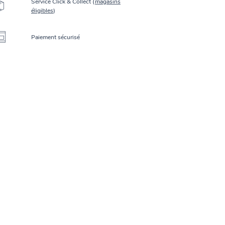
Service Click & Collect (
magasins
éligibles
)
Paiement sécurisé