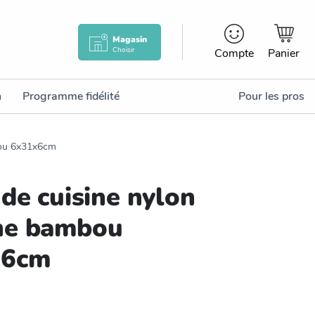
Magasin
Choisir
Compte
Panier
n
Programme fidélité
Pour les pros
bou 6x31x6cm
de cuisine nylon
he bambou
x6cm