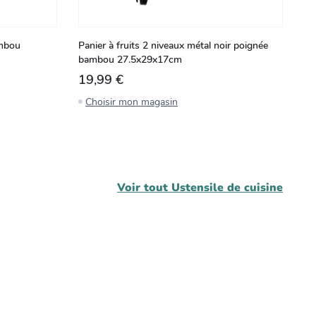
ambou
Panier à fruits 2 niveaux métal noir poignée
Dé
bambou 27.5x29x17cm
ba
19,99 €
1
Choisir mon magasin
C
Voir tout
Ustensile de cuisine