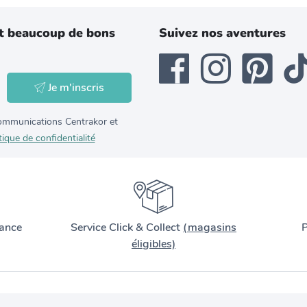
t beaucoup de bons
Suivez nos aventures
Je m'inscris
 communications Centrakor et
tique de confidentialité
ance
Service Click & Collect
(magasins
P
éligibles)