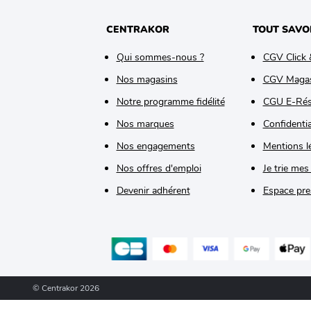
CENTRAKOR
TOUT SAVO
Qui sommes-nous ?
CGV Click 
Nos magasins
CGV Maga
Notre programme fidélité
CGU E-Rés
Nos marques
Confidentia
Nos engagements
Mentions l
Nos offres d'emploi
Je trie mes
Devenir adhérent
Espace pre
© Centrakor 2026