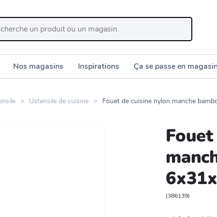
Nos magasins
Inspirations
Ça se passe en magasi
ensile
Ustensile de cuisine
Fouet de cuisine nylon manche bam
Fouet 
manc
6x31
(
386139
)