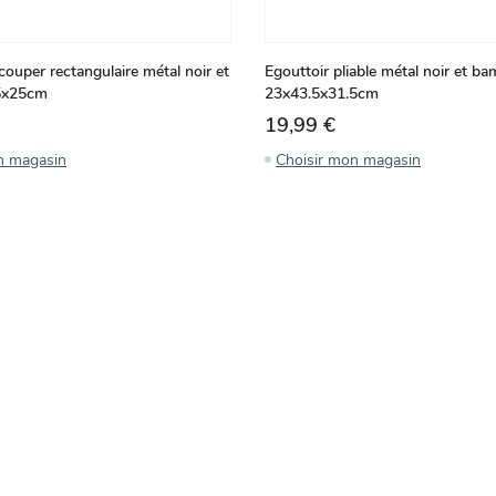
couper rectangulaire métal noir et
Egouttoir pliable métal noir et b
5x25cm
23x43.5x31.5cm
19,99 €
n magasin
Choisir mon magasin