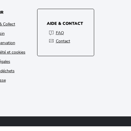
IR
AIDE & CONTACT
& Collect
FAQ
sin
Contact
ervation
lité et cookies
égales
 déchets
sse