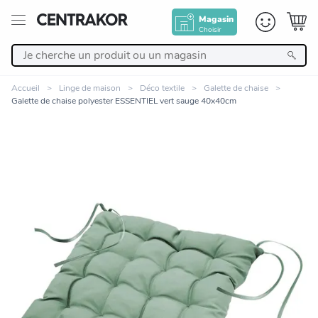
Magasin
Choisir
Retour
Accueil
Linge de maison
Déco textile
Galette de chaise
Galette de chaise polyester ESSENTIEL vert sauge 40x40cm
Nos Produits
Décoration
Linge de maison
Meuble
Cuisine et art de la table
Zoomer sur l'image
Salle de bain et beauté