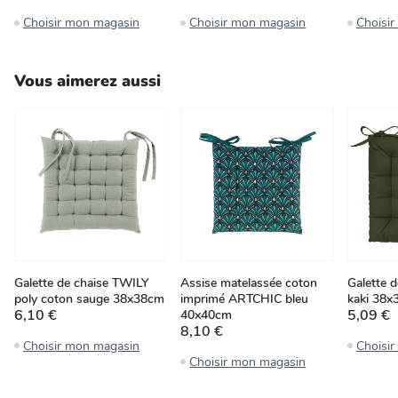
Choisir mon magasin
Choisir mon magasin
Choisi
Vous aimerez aussi
Galette de chaise TWILY
Assise matelassée coton
Galette d
poly coton sauge 38x38cm
imprimé ARTCHIC bleu
kaki 38
6,10 €
5,09 €
40x40cm
8,10 €
Choisir mon magasin
Choisi
Choisir mon magasin