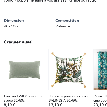
confort supplémentaire à vos assises : chaise ou fauteuil.
Dimension
Composition
40x40cm
Polyester
Craquez aussi
Coussin TWILY poly coton
Coussin à pompons coton
Rideau 
sauge 30x50cm
BALINESIA 50x50cm
emeraud
8,10 €
13,10 €
23,10 