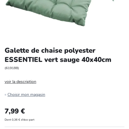
Entretien et rangement
Loisirs
Animalerie
Galette de chaise polyester
Bricolage et auto
ESSENTIEL vert sauge 40x40cm
Jardin et plein air
(
619188
)
voir la description
Choisir mon magasin
7,99 €
Dont 0,36 € d'éco-part