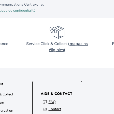
 communications Centrakor et
tique de confidentialité
ance
Service Click & Collect
(magasins
P
éligibles)
IR
AIDE & CONTACT
& Collect
FAQ
sin
Contact
ervation