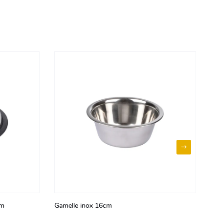
cm
Gamelle inox 16cm
Ga