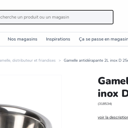
Nos magasins
Inspirations
Ça se passe en magasi
melle, distributeur et friandises
Gamelle antidérapante 2L inox D 2
Gamel
inox 
(
318534
)
voir la descriptio