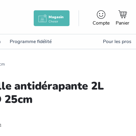
Magasin
Choisir
Compte
Panier
n
Programme fidélité
Pour les pros
5cm
le antidérapante 2L
D 25cm
n